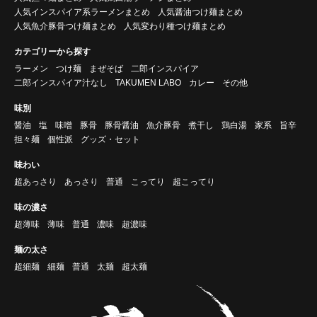
人気インスパイア系ラーメンまとめ
人気醤油つけ麺まとめ
人気魚介豚骨つけ麺まとめ
人気変わり種つけ麺まとめ
カテゴリーから探す
ラーメン
つけ麺
まぜそば
二郎インスパイア
二郎インスパイア汁なし
TAKUMEN LABO
カレー
その他
味別
醤油
塩
味噌
豚骨
豚骨醤油
魚介豚骨
煮干し
鶏白湯
家系
旨辛
担々麺
個性派
グッズ・セット
味わい
超あっさり
あっさり
普通
こってり
超こってり
味の濃さ
超薄味
薄味
普通
濃味
超濃味
麺の太さ
超細麺
細麺
普通
太麺
超太麺