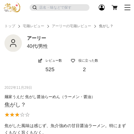
トップ
宅麺レビュー
アーリーの宅麺レビュー
焦がし？
アーリー
40代/男性
レビュー数
役に立った数
525
2
2022年11月29日
麺家うえだ 焦がし醤油らーめん（ラーメン・醤油）
焦がし？
焦がした風味は感じず、魚介強めの甘目醤油ラーメン。特にまず
くもなく旨くもなく。