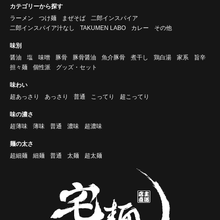
カテゴリーから探す
ラーメン
つけ麺
まぜそば
二郎インスパイア
二郎インスパイア汁なし
TAKUMEN LABO
カレー
その他
味別
醤油
塩
味噌
豚骨
豚骨醤油
魚介豚骨
煮干し
鶏白湯
家系
旨辛
担々麺
個性派
グッズ・セット
味わい
超あっさり
あっさり
普通
こってり
超こってり
味の濃さ
超薄味
薄味
普通
濃味
超濃味
麺の太さ
超細麺
細麺
普通
太麺
超太麺