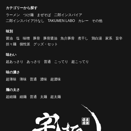
カテゴリーから探す
ラーメン
つけ麺
まぜそば
二郎インスパイア
二郎インスパイア汁なし
TAKUMEN LABO
カレー
その他
味別
醤油
塩
味噌
豚骨
豚骨醤油
魚介豚骨
煮干し
鶏白湯
家系
旨辛
担々麺
個性派
グッズ・セット
味わい
超あっさり
あっさり
普通
こってり
超こってり
味の濃さ
超薄味
薄味
普通
濃味
超濃味
麺の太さ
超細麺
細麺
普通
太麺
超太麺