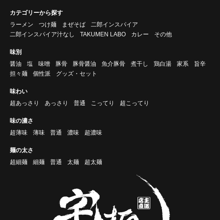
カテゴリーから探す
ラーメン
つけ麺
まぜそば
二郎インスパイア
二郎インスパイア汁なし
TAKUMEN LABO
カレー
その他
味別
醤油
塩
味噌
豚骨
豚骨醤油
魚介豚骨
煮干し
鶏白湯
家系
旨辛
担々麺
個性派
グッズ・セット
味わい
超あっさり
あっさり
普通
こってり
超こってり
味の濃さ
超薄味
薄味
普通
濃味
超濃味
麺の太さ
超細麺
細麺
普通
太麺
超太麺