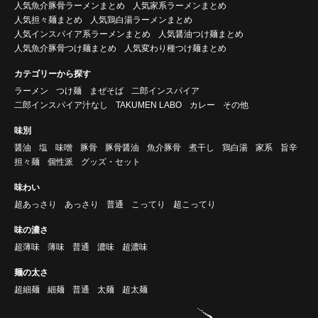
人気魚介豚骨ラーメンまとめ
人気家系ラーメンまとめ
人気担々麺まとめ
人気鶏白湯ラーメンまとめ
人気インスパイア系ラーメンまとめ
人気醤油つけ麺まとめ
人気魚介豚骨つけ麺まとめ
人気変わり種つけ麺まとめ
カテゴリーから探す
ラーメン
つけ麺
まぜそば
二郎インスパイア
二郎インスパイア汁なし
TAKUMEN LABO
カレー
その他
味別
醤油
塩
味噌
豚骨
豚骨醤油
魚介豚骨
煮干し
鶏白湯
家系
旨辛
担々麺
個性派
グッズ・セット
味わい
超あっさり
あっさり
普通
こってり
超こってり
味の濃さ
超薄味
薄味
普通
濃味
超濃味
麺の太さ
超細麺
細麺
普通
太麺
超太麺