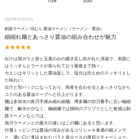
709
330
2022年12月12日
釧路ラーメン 河むら 醤油ラーメン（ラーメン・醤油）
細縮れ麺とあっさり醤油の組み合わせが魅力
出汁は鶏ガラと節と玉葱のみの継ぎ足し炊かれた清湯で、表面に
はうっすらとラードが張られており最後まで熱々。
カエシはキリッとした醤油返しで、塩分は控えめのスッキリとし
た味わい。
出汁と別パックになっており、両者を合わせるとあっさりながら
コクのある醤油スープへと仕上がります。
麺は多加水の角刃手揉み縮れ細麺。博多麺の切刃番手に近い極細
麺で、鹸水が少なく、極細麺では独特のプリプリとした食感は釧
路ラーメンならでは。
旭川ラーメンとの最大の違いはこの麺にあると思います。
付属トッピングは醤油の深みがあるコリシャキ食感の細メンマ
と、濃い口に煮込まれたバラと肩ロースの厚切りチャーシュー。