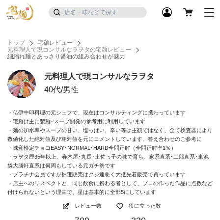
トップ
宅麺レビュー
元料理人で現コンサルなラヲタの宅麺レビュー
細縮れ麺とあっさり醤油の組み合わせが魅力
元料理人で現コンサルなラヲタ
40代/男性
・仏伊中印料理の元シェフで、現在はコンサルティングに携わっています
・宅麺は主に製麺･スープ開発の参考用に利用しています
・麺の加水率やスープの甘い、塩っぱい、辛い等は主観ではなく、全て検査器により
数値化した絶対値及び相対値を元にコメントしています。答え合わせのご参考に
・味覚検定チョコEASY･NORMAL･HARD全問正解（全問正解率1％）
・ラヲタ歴35年以上、春木屋･丸長･土佐っ子の味で育ち、家系直系･二郎直系･東池
袋大勝軒直系は何周もしている元ガチ勢です
・プラチナ会員ですが抽選販売はクジ運悪く大抵先着販売で買っています
・店主へのリスペクトと、同じ飲食に携わる者として、プロの作った作品に点数など
付けられないという理由で、星は基本的に全部5にしています
レビュー数
役に立った数