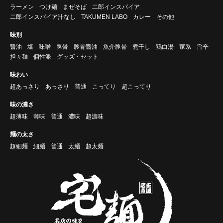
ラーメン
つけ麺
まぜそば
二郎インスパイア
二郎インスパイア汁なし
TAKUMEN LABO
カレー
その他
味別
醤油
塩
味噌
豚骨
豚骨醤油
魚介豚骨
煮干し
鶏白湯
家系
旨辛
担々麺
個性派
グッズ・セット
味わい
超あっさり
あっさり
普通
こってり
超こってり
味の濃さ
超薄味
薄味
普通
濃味
超濃味
麺の太さ
超細麺
細麺
普通
太麺
超太麺