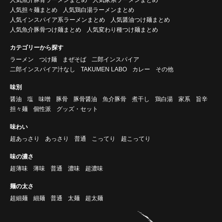
人気担々麺まとめ
人気鶏白湯ラーメンまとめ
人気インスパイア系ラーメンまとめ
人気醤油つけ麺まとめ
人気魚介豚骨つけ麺まとめ
人気変わり種つけ麺まとめ
カテゴリーから探す
ラーメン
つけ麺
まぜそば
二郎インスパイア
二郎インスパイア汁なし
TAKUMEN LABO
カレー
その他
味別
醤油
塩
味噌
豚骨
豚骨醤油
魚介豚骨
煮干し
鶏白湯
家系
旨辛
担々麺
個性派
グッズ・セット
味わい
超あっさり
あっさり
普通
こってり
超こってり
味の濃さ
超薄味
薄味
普通
濃味
超濃味
麺の太さ
超細麺
細麺
普通
太麺
超太麺