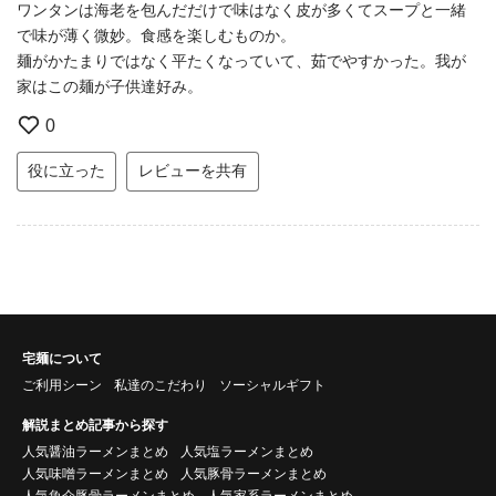
ワンタンは海老を包んだだけで味はなく皮が多くてスープと一緒
で味が薄く微妙。食感を楽しむものか。
麺がかたまりではなく平たくなっていて、茹でやすかった。我が
家はこの麺が子供達好み。
0
役に立った
レビューを共有
宅麺について
ご利用シーン
私達のこだわり
ソーシャルギフト
解説まとめ記事から探す
人気醤油ラーメンまとめ
人気塩ラーメンまとめ
人気味噌ラーメンまとめ
人気豚骨ラーメンまとめ
人気魚介豚骨ラーメンまとめ
人気家系ラーメンまとめ