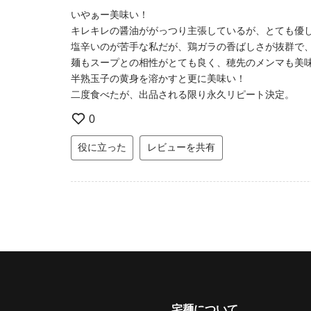
いやぁー美味い！
キレキレの醤油ががっつり主張しているが、とても優
塩辛いのが苦手な私だが、鶏ガラの香ばしさが抜群で
麺もスープとの相性がとても良く、穂先のメンマも美
半熟玉子の黄身を溶かすと更に美味い！
二度食べたが、出品される限り永久リピート決定。
0
役に立った
レビューを共有
宅麺について