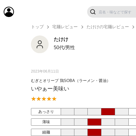
トップ
宅麺レビュー
たけけの宅麺レビュー
たけけ
50代/男性
2023年06月11日
むぎとオリーブ 鶏SOBA（ラーメン・醤油）
いやぁー美味い
あっさり
薄味
細麺