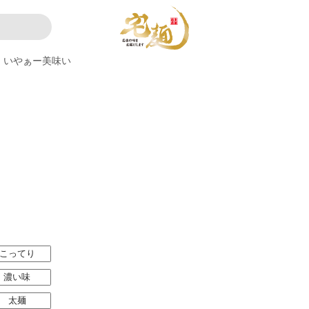
いやぁー美味い
こってり
濃い味
太麺