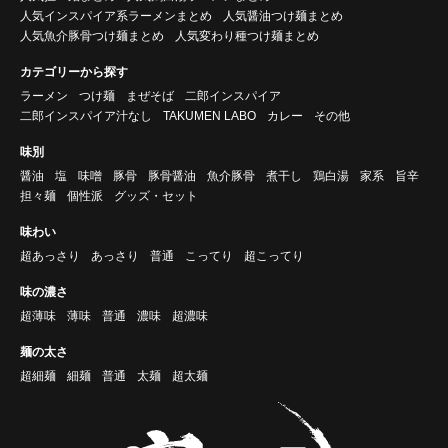
人気インスパイア系ラーメンまとめ
人気醤油つけ麺まとめ
人気魚介豚骨つけ麺まとめ
人気変わり種つけ麺まとめ
カテゴリーから探す
ラーメン
つけ麺
まぜそば
二郎インスパイア
二郎インスパイア汁なし
TAKUMEN LABO
カレー
その他
味別
醤油
塩
味噌
豚骨
豚骨醤油
魚介豚骨
煮干し
鶏白湯
家系
旨辛
担々麺
個性派
グッズ・セット
味わい
超あっさり
あっさり
普通
こってり
超こってり
味の濃さ
超薄味
薄味
普通
濃味
超濃味
麺の太さ
超細麺
細麺
普通
太麺
超太麺