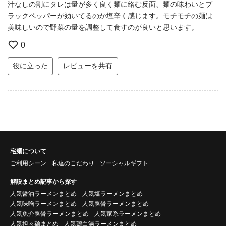
汁なしの割にタレは量が多く良く麺に絡む反面、麺の味わいとブ
ラックペッパーが効いてるのか塩辛く感じます。モチモチの麺は
美味しいので野菜の量を調整して食すのが良いと思います。
0
役に立った
レビューを共有
宅麺について
ご利用シーン
私達のこだわり
ソーシャルギフト
解説まとめ記事から探す
人気醤油ラーメンまとめ
人気塩ラーメンまとめ
人気味噌ラーメンまとめ
人気豚骨ラーメンまとめ
人気魚介豚骨ラーメンまとめ
人気家系ラーメンまとめ
人気担々麺まとめ
人気鶏白湯ラーメンまとめ