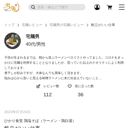
トップ
宅麺レビュー
宅麺男の宅麺レビュー
帆立がいい仕事
宅麺男
40代/男性
子供が生まれるまでは、朝から並ぶラーメンペロリストやってました。コロナをきっ
かけに宅麺を利用することとなりましたが、思っていた以上のクオリティによく利用
しております。
煮干しが好みですが、大体なんでも美味しく頂きます。
悩みは心から旨いと思える味噌ラーメンに未だ出会えていないこと…
レビュー数
役に立った数
112
36
2023年07月24日
ひかり食堂 鶏塩そば（ラーメン・鶏白湯）