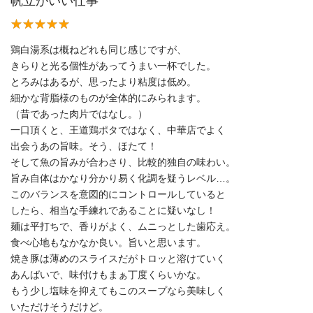
帆立がいい仕事
鶏白湯系は概ねどれも同じ感じですが、
きらりと光る個性があってうまい一杯でした。
とろみはあるが、思ったより粘度は低め。
細かな背脂様のものが全体的にみられます。
（昔であった肉片ではなし。）
一口頂くと、王道鶏ポタではなく、中華店でよく
出会うあの旨味。そう、ほたて！
そして魚の旨みが合わさり、比較的独自の味わい。
旨み自体はかなり分かり易く化調を疑うレベル…。
このバランスを意図的にコントロールしていると
したら、相当な手練れであることに疑いなし！
麺は平打ちで、香りがよく、ムニっとした歯応え。
食べ心地もなかなか良い。旨いと思います。
焼き豚は薄めのスライスだがトロッと溶けていく
あんばいで、味付けもまぁ丁度くらいかな。
もう少し塩味を抑えてもこのスープなら美味しく
いただけそうだけど。