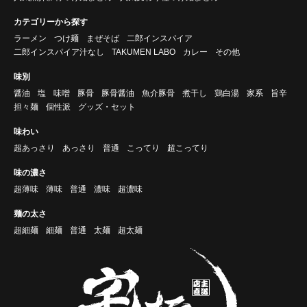
カテゴリーから探す
ラーメン
つけ麺
まぜそば
二郎インスパイア
二郎インスパイア汁なし
TAKUMEN LABO
カレー
その他
味別
醤油
塩
味噌
豚骨
豚骨醤油
魚介豚骨
煮干し
鶏白湯
家系
旨辛
担々麺
個性派
グッズ・セット
味わい
超あっさり
あっさり
普通
こってり
超こってり
味の濃さ
超薄味
薄味
普通
濃味
超濃味
麺の太さ
超細麺
細麺
普通
太麺
超太麺