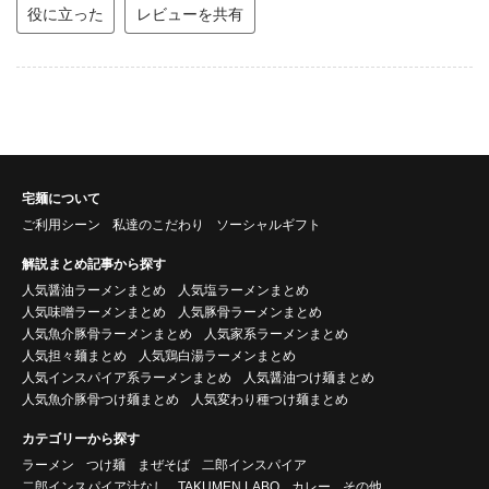
役に立った
レビューを共有
宅麺について
ご利用シーン
私達のこだわり
ソーシャルギフト
解説まとめ記事から探す
人気醤油ラーメンまとめ
人気塩ラーメンまとめ
人気味噌ラーメンまとめ
人気豚骨ラーメンまとめ
人気魚介豚骨ラーメンまとめ
人気家系ラーメンまとめ
人気担々麺まとめ
人気鶏白湯ラーメンまとめ
人気インスパイア系ラーメンまとめ
人気醤油つけ麺まとめ
人気魚介豚骨つけ麺まとめ
人気変わり種つけ麺まとめ
カテゴリーから探す
ラーメン
つけ麺
まぜそば
二郎インスパイア
二郎インスパイア汁なし
TAKUMEN LABO
カレー
その他