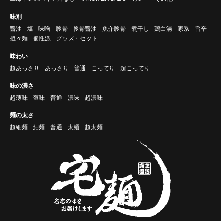
味別
醤油
塩
味噌
豚骨
豚骨醤油
魚介豚骨
煮干し
鶏白湯
家系
旨辛
担々麺
個性派
グッズ・セット
味わい
超あっさり
あっさり
普通
こってり
超こってり
味の濃さ
超薄味
薄味
普通
濃味
超濃味
麺の太さ
超細麺
細麺
普通
太麺
超太麺