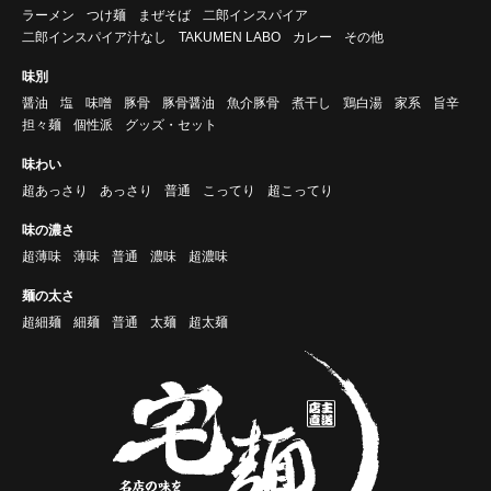
ラーメン
つけ麺
まぜそば
二郎インスパイア
二郎インスパイア汁なし
TAKUMEN LABO
カレー
その他
味別
醤油
塩
味噌
豚骨
豚骨醤油
魚介豚骨
煮干し
鶏白湯
家系
旨辛
担々麺
個性派
グッズ・セット
味わい
超あっさり
あっさり
普通
こってり
超こってり
味の濃さ
超薄味
薄味
普通
濃味
超濃味
麺の太さ
超細麺
細麺
普通
太麺
超太麺