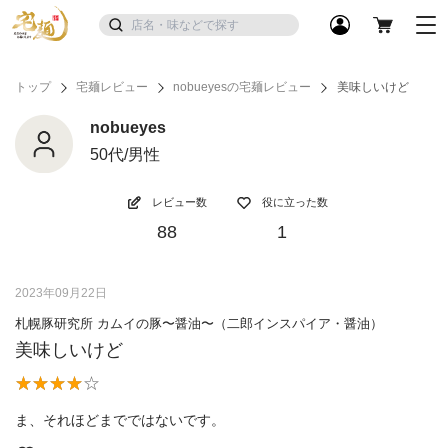
トップ
宅麺レビュー
nobueyesの宅麺レビュー
美味しいけど
nobueyes
50代/男性
レビュー数
役に立った数
88
1
2023年09月22日
札幌豚研究所 カムイの豚〜醤油〜（二郎インスパイア・醤油）
美味しいけど
ま、それほどまでではないです。