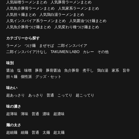
人気味噌ラーメンまとめ
人気豚骨ラーメンまとめ
人気魚介豚骨ラーメンまとめ
人気家系ラーメンまとめ
人気担々麺まとめ
人気鶏白湯ラーメンまとめ
人気インスパイア系ラーメンまとめ
人気醤油つけ麺まとめ
人気魚介豚骨つけ麺まとめ
人気変わり種つけ麺まとめ
カテゴリーから探す
ラーメン
つけ麺
まぜそば
二郎インスパイア
二郎インスパイア汁なし
TAKUMEN LABO
カレー
その他
味別
醤油
塩
味噌
豚骨
豚骨醤油
魚介豚骨
煮干し
鶏白湯
家系
旨辛
担々麺
個性派
グッズ・セット
味わい
超あっさり
あっさり
普通
こってり
超こってり
味の濃さ
超薄味
薄味
普通
濃味
超濃味
麺の太さ
超細麺
細麺
普通
太麺
超太麺