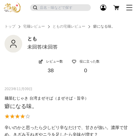
トップ
宅麺レビュー
ともの宅麺レビュー
癖になる味。
とも
未回答/未回答
レビュー数
役に立った数
38
0
2023年11月09日
麺屋むじゃき 台湾まぜそば（まぜそば・旨辛）
癖になる味。
辛いのかと思ったら少しピリ辛なだけで、甘さが強い。濃厚で甘
め。きざみ玉ねぎやニラを足したら辛味が増す？