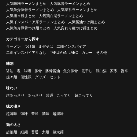
人気味噌ラーメンまとめ
人気豚骨ラーメンまとめ
人気魚介豚骨ラーメンまとめ
人気家系ラーメンまとめ
人気担々麺まとめ
人気鶏白湯ラーメンまとめ
人気インスパイア系ラーメンまとめ
人気醤油つけ麺まとめ
人気魚介豚骨つけ麺まとめ
人気変わり種つけ麺まとめ
カテゴリーから探す
ラーメン
つけ麺
まぜそば
二郎インスパイア
二郎インスパイア汁なし
TAKUMEN LABO
カレー
その他
味別
醤油
塩
味噌
豚骨
豚骨醤油
魚介豚骨
煮干し
鶏白湯
家系
旨辛
担々麺
個性派
グッズ・セット
味わい
超あっさり
あっさり
普通
こってり
超こってり
味の濃さ
超薄味
薄味
普通
濃味
超濃味
麺の太さ
超細麺
細麺
普通
太麺
超太麺