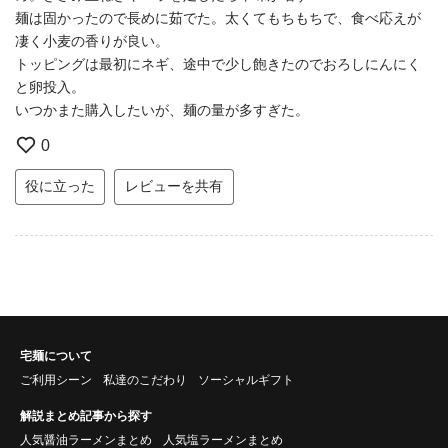
麺は固かったので長めに茹でた。太くてもちもちで、食べ応えが
凄く小麦の香りが良い。
トッピングは最初にネギ、途中で少し飽きたのでおろしにんにく
と卵投入。
いつかまた購入したいが、麺の量が多すぎた。
0
役に立った
レビューを共有
宅麺について
ご利用シーン
私達のこだわり
ソーシャルギフト
解説まとめ記事から探す
人気醤油ラーメンまとめ
人気塩ラーメンまとめ