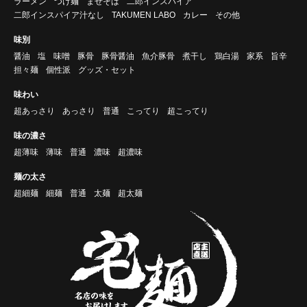
ラーメン
つけ麺
まぜそば
二郎インスパイア
二郎インスパイア汁なし
TAKUMEN LABO
カレー
その他
味別
醤油
塩
味噌
豚骨
豚骨醤油
魚介豚骨
煮干し
鶏白湯
家系
旨辛
担々麺
個性派
グッズ・セット
味わい
超あっさり
あっさり
普通
こってり
超こってり
味の濃さ
超薄味
薄味
普通
濃味
超濃味
麺の太さ
超細麺
細麺
普通
太麺
超太麺