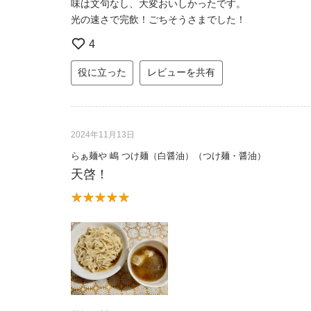
味は文句なし、大変おいしかったです。
光の速さで完飲！ごちそうさまでした！
4
役に立った
レビューを共有
2024年11月13日
らぁ麺や 嶋 つけ麺（白醤油）（つけ麺・醤油）
天啓！