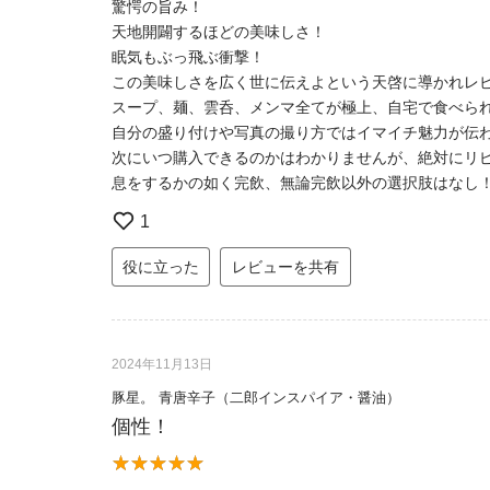
驚愕の旨み！
天地開闢するほどの美味しさ！
眠気もぶっ飛ぶ衝撃！
この美味しさを広く世に伝えよという天啓に導かれレ
スープ、麺、雲呑、メンマ全てが極上、自宅で食べら
自分の盛り付けや写真の撮り方ではイマイチ魅力が伝
次にいつ購入できるのかはわかりませんが、絶対にリ
息をするかの如く完飲、無論完飲以外の選択肢はなし
1
役に立った
レビューを共有
2024年11月13日
豚星。 青唐辛子（二郎インスパイア・醤油）
個性！