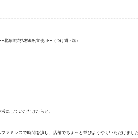
麺（白） 〜北海道猿払村産帆立使用〜（つけ麺・塩）
参考にしていただけたらと。
らファミレスで時間を潰し、店舗でちょっと並びようやくいただけました