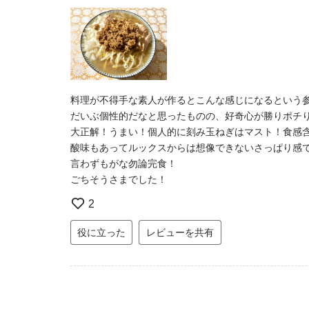
料理が不得手な素人が作るとこんな感じになるという
だいぶ個性的だなと思ったものの、好奇心が勝りポチ
大正解！うまい！個人的に刻み玉ねぎはマスト！食感
酸味もあってルックスからは想像できないさっぱり感
言わずもがな勿論完食！
ごちそうさまでした！
2
役に立った
レビューを共有