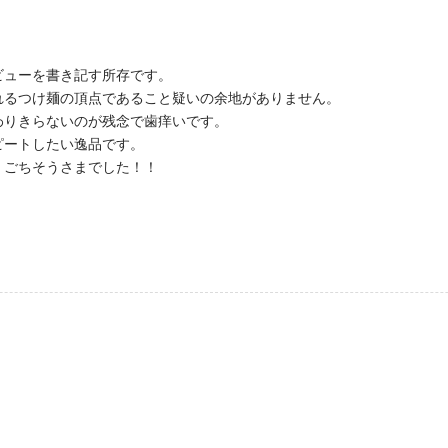
ビューを書き記す所存です。
れるつけ麺の頂点であること疑いの余地がありません。
わりきらないのが残念で歯痒いです。
ピートしたい逸品です。
！ごちそうさまでした！！