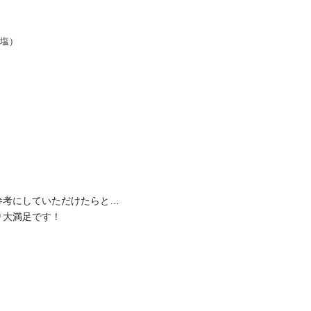
・塩）
参考にしていただけたらと…
り大満足です！