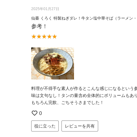
2025年01月27日
仙臺 くろく 特製ねぎダレ！牛タン塩中華そば（ラーメン
参考！
料理が不得手な素人が作るとこんな感じになるという
味は文句なし！タンの量含め全体的にボリュームもあ
もちろん完飲、ごちそうさまでした！
0
役に立った
レビューを共有