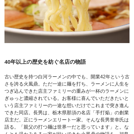
40年以上の歴史を紡ぐ名店の物語
古い歴史を持つ白河ラーメンの中でも、開業42年という古
さを誇る火風鼎。ただ一途に麺を打ち、ラーメンに人生を
つぎ込んできた店主ファミリーの重みが一杯のラーメンに
ぎゅっと濃縮されている。お客様に喜んでいただきたいと
いう店主ファミリーの一途な想いだけでこれまで突き進ん
できた同店。長男は、栃木県那須の名店「手打焔」の創業
店主だ。正にラーメンエリート一家。そんな長男誉幸氏は
語る。「親父の打つ麺は世界一だと思っています」と。な