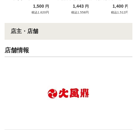
つけそば（塩）
ての昆布水と啜る！
放つ、端正な豚骨清湯
んの完成形！
1,500
1,443
1,400
円
円
円
税込1,620円
税込1,558円
税込1,512円
店主・店舗
店舗情報