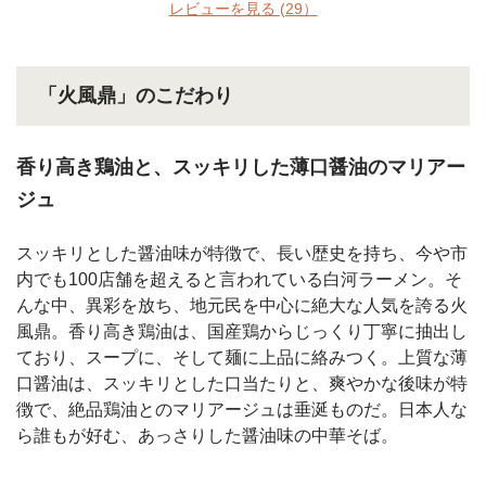
レビューを見る
(29）
「火風鼎」のこだわり
香り高き鶏油と、スッキリした薄口醤油のマリアー
ジュ
スッキリとした醤油味が特徴で、長い歴史を持ち、今や市
内でも100店舗を超えると言われている白河ラーメン。そ
んな中、異彩を放ち、地元民を中心に絶大な人気を誇る火
風鼎。香り高き鶏油は、国産鶏からじっくり丁寧に抽出し
ており、スープに、そして麺に上品に絡みつく。上質な薄
口醤油は、スッキリとした口当たりと、爽やかな後味が特
徴で、絶品鶏油とのマリアージュは垂涎ものだ。日本人な
ら誰もが好む、あっさりした醤油味の中華そば。