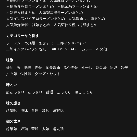
人気味噌ラーメンまとめ
人気豚骨ラーメンまとめ
人気魚介豚骨ラーメンまとめ
人気家系ラーメンまとめ
人気担々麺まとめ
人気鶏白湯ラーメンまとめ
人気インスパイア系ラーメンまとめ
人気醤油つけ麺まとめ
人気魚介豚骨つけ麺まとめ
人気変わり種つけ麺まとめ
カテゴリーから探す
ラーメン
つけ麺
まぜそば
二郎インスパイア
二郎インスパイア汁なし
TAKUMEN LABO
カレー
その他
味別
醤油
塩
味噌
豚骨
豚骨醤油
魚介豚骨
煮干し
鶏白湯
家系
旨辛
担々麺
個性派
グッズ・セット
味わい
超あっさり
あっさり
普通
こってり
超こってり
味の濃さ
超薄味
薄味
普通
濃味
超濃味
麺の太さ
超細麺
細麺
普通
太麺
超太麺