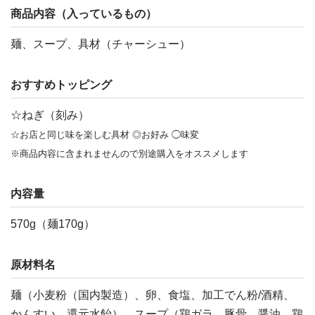
商品内容（入っているもの）
麺、スープ、具材（チャーシュー）
おすすめトッピング
☆ねぎ（刻み）
☆お店と同じ味を楽しむ具材 ◎お好み ◯味変
※商品内容に含まれませんので別途購入をオススメします
内容量
570g（麺170g）
原材料名
麺（小麦粉（国内製造）、卵、食塩、加工でん粉/酒精、
かんすい、還元水飴）、スープ（鶏ガラ、豚骨、醤油、鶏