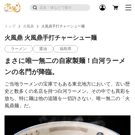
トップ
火風鼎
火風鼎手打チャーシュー麺
火風鼎 火風鼎手打チャーシュー麺
ラーメン
醤油
福島県
まさに唯一無二の自家製麺！白河ラーメ
ンの名門が降臨。
ご当地ラーメンの宝庫でもある東北地方において、古い歴
史と数多くの名店を持つ白河ラーメン。その中でも異彩を
放ち、特に麺は他の追随を一切許さない、唯一無二の「火
風鼎麺」だ。