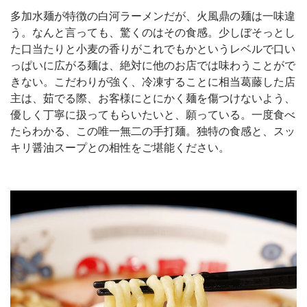
多加水麺が特徴の白河ラーメンだが、火風鼎の麺は一味違
う。なんと言っても、驚くのはその食感。少しぼそっとし
た口当たりと小麦の香りがこれでもかというレベルで口い
っぱいに広がる麺は、絶対に他のお店では味わうことがで
きない。こだわりが強く、冷凍することに相当葛藤した店
主は、茹でる際、お客様にとにかく麺を傷つけないよう、
優しく丁寧に扱ってもらいたいと、願っている。一度食べ
たらわかる、この唯一無二の手打麺。独特の食感と、スッ
キリ醤油スープとの相性をご堪能ください。