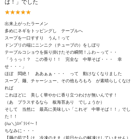
ば！」でした
出来上がったラーメン
多めにネギをトッピングし テーブルへ
スープを一口すすり うん！って
ドンブリの端にニンニク（チューブの）をしぼり
テーブルコショウを振り掛けたその瞬間！ふわ～って・・
「うぅっ！？ この香り！！ 完全な 中華そば・・・ 幸
せ・・・」
ほぼ 悶絶！ ああぁぁ・・・ って 動けなくなりました
スープ、麺、チャーシュー、その他もろもろ が素晴らしくなけ
れば
これほどに 美しく華やかに香り立つわけが無いんです！
（あ プラスするなら 板海苔あり でしょうか）
そして 当然に 最高に美味しい「これぞ 中華そば！！」でし
た！！
(/ω＼)ｽﾊﾞﾗｼｲ～！
ちなみに・・・
【麺の茹で】は 冷凍のまま（前日からの解凍はしていません）