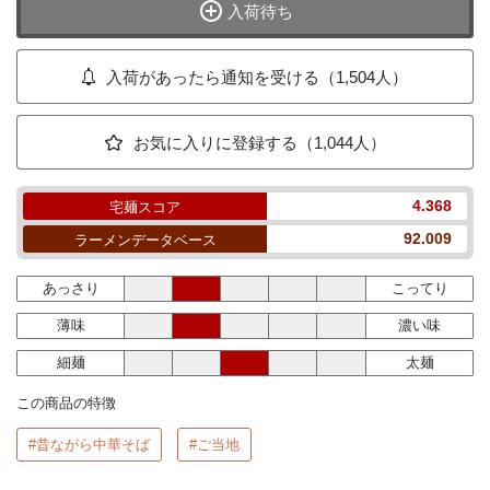
入荷待ち
入荷があったら通知を受ける（1,504人）
お気に入りに登録する（1,044人）
4.368
宅麺スコア
92.009
ラーメンデータベース
あっさり
こってり
薄味
濃い味
細麺
太麺
この商品の特徴
#昔ながら中華そば
#ご当地