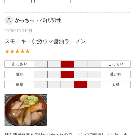
かっちっ
・40代/男性
2025年10月19日
スモーキーな激ウマ醬油ラーメン
あっさり
こってり
薄味
濃い味
細麺
太麺
麺を前日解凍と気付かなかったので、レンジで解凍しました。そ