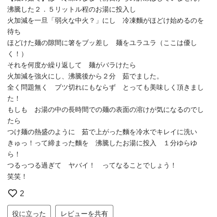
沸騰した２．５リットル程のお湯に投入し
火加減を一旦「弱火な中火？」にし 冷凍麵がほどけ始めるのを
待ち
ほどけた麺の隙間に箸をブッ差し 麺をユラユラ（ここは優し
く！）
それを何度か繰り返して 麺がバラけたら
火加減を強火にし、沸騰後から２分 茹でました。
全く問題無く ブツ切れにもならず とっても美味しく頂きまし
た！
もしも お湯の中の長時間での麺の表面の溶けが気になるのでし
たら
つけ麺の熱盛のように 茹で上がった麵を冷水でキレイに洗い
きゅっ！って締まった麵を 沸騰したお湯に投入 １分ゆらゆ
ら！
つるっつる過ぎて ヤバイ！ ってなることでしょう！
笑笑！
2
役に立った
レビューを共有