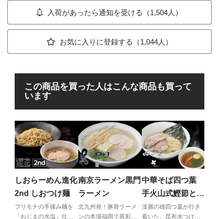
入荷があったら通知を受ける（1,504人）
お気に入りに登録する（1,044人）
この商品を買った人はこんな商品も買って
います
屋
出
す
奥深
す唯
しおらーめん進化
南京ラーメン黒門
中華そば四つ葉
メン
2nd しおつけ麺
ラーメン
手火山式鰹節と伊
吹いりこの昆布水
プリモチの手揉み麺を
北九州発！豚骨ラーメ
淡麗の雄四つ葉が行き
「わじまの水塩」仕立
ンの本場福岡で異彩を
着いた、昆布水つけめ