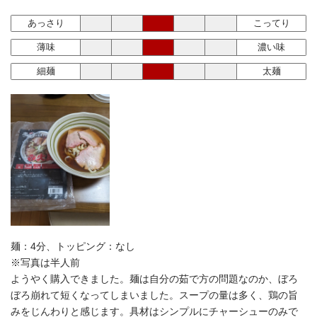
あっさり
こってり
薄味
濃い味
細麺
太麺
麺：4分、トッピング：なし
※写真は半人前
ようやく購入できました。麺は自分の茹で方の問題なのか、ぼろ
ぼろ崩れて短くなってしまいました。スープの量は多く、鶏の旨
みをじんわりと感じます。具材はシンプルにチャーシューのみで