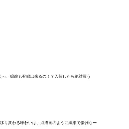
「えっ、鳴龍も登録出来るの！？入荷したら絶対買う
と移り変わる味わいは、点描画のように繊細で優雅な一