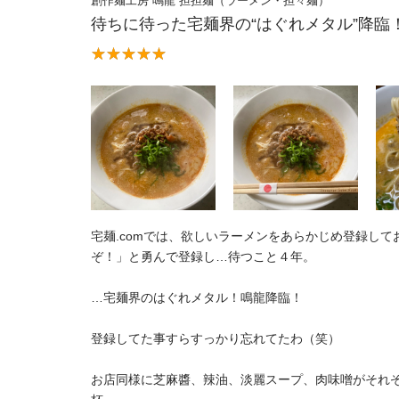
創作麺工房 鳴龍 担担麺（ラーメン・担々麺）
待ちに待った宅麺界の“はぐれメタル”降臨
⁡宅麺.comでは、欲しいラーメンをあらかじめ登録
ぞ！」と勇んで登録し…待つこと４年。
…宅麺界のはぐれメタル！鳴龍降臨！
登録してた事すらすっかり忘れてたわ（笑）
お店同様に芝麻醬、辣油、淡麗スープ、肉味噌がそれぞ