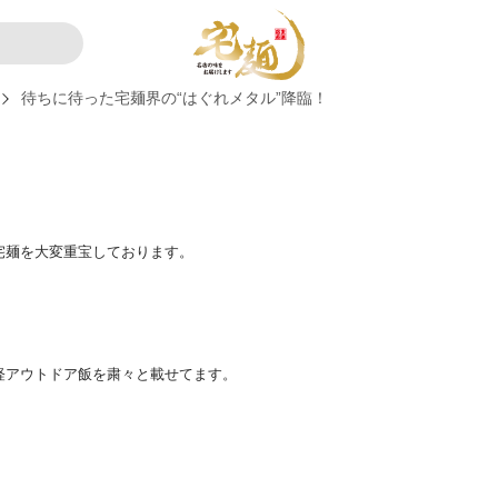
待ちに待った宅麺界の“はぐれメタル”降臨！
宅麺を大変重宝しております。
軽アウトドア飯を粛々と載せてます。