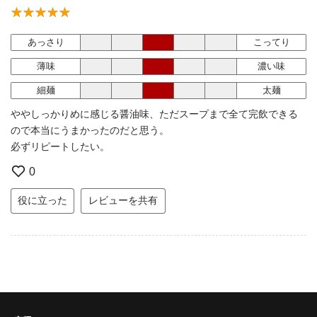
あっさり
こってり
薄味
濃い味
細麺
太麺
ややしっかりめに感じる醤油味、ただスープまで全て完飲できる
ので本当にうまかったのだと思う。
必ずリピートしたい。
0
役に立った
レビューを共有