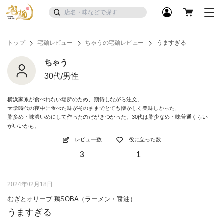
トップ
宅麺レビュー
ちゃうの宅麺レビュー
うますぎる
ちゃう
30代/男性
横浜家系が食べれない場所のため、期待しながら注文。
大学時代の夜中に食べた味がそのままでとても懐かしく美味しかった。
脂多め・味濃いめにして作ったのだがきつかった。30代は脂少なめ・味普通くらい
がいいかも。
レビュー数
役に立った数
3
1
2024年02月18日
むぎとオリーブ 鶏SOBA（ラーメン・醤油）
うますぎる