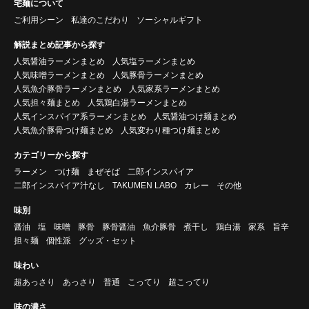
宅麺について
ご利用シーン
私達のこだわり
ソーシャルギフト
解説まとめ記事から探す
人気醤油ラーメンまとめ
人気塩ラーメンまとめ
人気味噌ラーメンまとめ
人気豚骨ラーメンまとめ
人気魚介豚骨ラーメンまとめ
人気家系ラーメンまとめ
人気担々麺まとめ
人気鶏白湯ラーメンまとめ
人気インスパイア系ラーメンまとめ
人気醤油つけ麺まとめ
人気魚介豚骨つけ麺まとめ
人気変わり種つけ麺まとめ
カテゴリーから探す
ラーメン
つけ麺
まぜそば
二郎インスパイア
二郎インスパイア汁なし
TAKUMEN LABO
カレー
その他
味別
醤油
塩
味噌
豚骨
豚骨醤油
魚介豚骨
煮干し
鶏白湯
家系
旨辛
担々麺
個性派
グッズ・セット
味わい
超あっさり
あっさり
普通
こってり
超こってり
味の濃さ