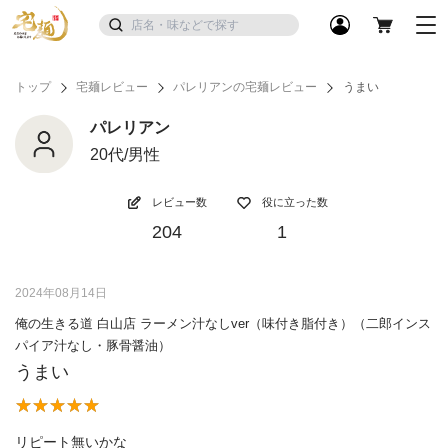
トップ
宅麺レビュー
パレリアンの宅麺レビュー
うまい
パレリアン
20代/男性
レビュー数
役に立った数
204
1
2024年08月14日
俺の生きる道 白山店 ラーメン汁なしver（味付き脂付き）（二郎インス
パイア汁なし・豚骨醤油）
うまい
リピート無いかな