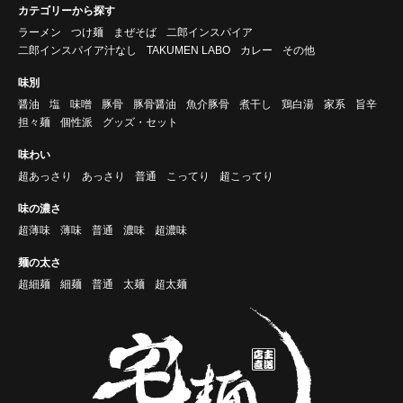
カテゴリーから探す
ラーメン
つけ麺
まぜそば
二郎インスパイア
二郎インスパイア汁なし
TAKUMEN LABO
カレー
その他
味別
醤油
塩
味噌
豚骨
豚骨醤油
魚介豚骨
煮干し
鶏白湯
家系
旨辛
担々麺
個性派
グッズ・セット
味わい
超あっさり
あっさり
普通
こってり
超こってり
味の濃さ
超薄味
薄味
普通
濃味
超濃味
麺の太さ
超細麺
細麺
普通
太麺
超太麺