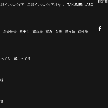
特定商
二郎インスパイア
二郎インスパイア汁なし
TAKUMEN LABO
油
魚介豚骨
煮干し
鶏白湯
家系
旨辛
担々麺
個性派
こってり
超こってり
濃味
太麺