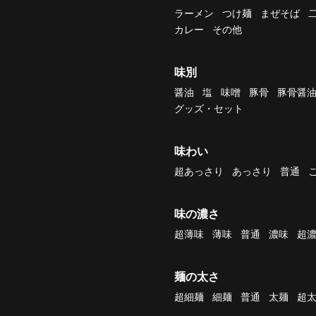
ラーメン
つけ麺
まぜそば
カレー
その他
味別
醤油
塩
味噌
豚骨
豚骨醤
グッズ・セット
味わい
超あっさり
あっさり
普通
味の濃さ
超薄味
薄味
普通
濃味
超
麺の太さ
超細麺
細麺
普通
太麺
超