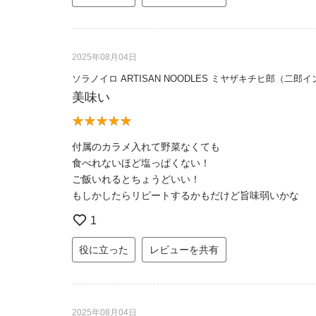
2025年08月04日
ソラノイロ ARTISAN NOODLES ミヤザキチヒ郎（二
美味い
付属のカラメ入れて野菜なくても
食べれないほど塩っぱくない！
ご飯いれるとちょうどいい！
もしかしたらリピートするかもだけど旨味弱いかな
1
役に立った
レビューを共有
2025年08月04日