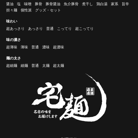
醤油
塩
味噌
豚骨
豚骨醤油
魚介豚骨
煮干し
鶏白湯
家系
旨辛
担々麺
個性派
グッズ・セット
味わい
超あっさり
あっさり
普通
こってり
超こってり
味の濃さ
超薄味
薄味
普通
濃味
超濃味
麺の太さ
超細麺
細麺
普通
太麺
超太麺