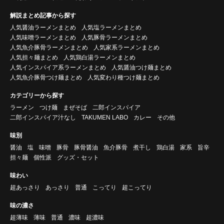
解説まとめ記事から探す
人気醤油ラーメンまとめ
人気塩ラーメンまとめ
人気味噌ラーメンまとめ
人気豚骨ラーメンまとめ
人気魚介豚骨ラーメンまとめ
人気家系ラーメンまとめ
人気担々麺まとめ
人気鶏白湯ラーメンまとめ
人気インスパイア系ラーメンまとめ
人気醤油つけ麺まとめ
人気魚介豚骨つけ麺まとめ
人気変わり種つけ麺まとめ
カテゴリーから探す
ラーメン
つけ麺
まぜそば
二郎インスパイア
二郎インスパイア汁なし
TAKUMEN LABO
カレー
その他
味別
醤油
塩
味噌
豚骨
豚骨醤油
魚介豚骨
煮干し
鶏白湯
家系
旨辛
担々麺
個性派
グッズ・セット
味わい
超あっさり
あっさり
普通
こってり
超こってり
味の濃さ
超薄味
薄味
普通
濃味
超濃味