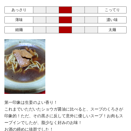
あっさり
こってり
薄味
濃い味
細麺
太麺
第一印象は生姜のよい香り！
これまでいただいたショウガ醤油に比べると、スープのくろさが
印象的！ただ、その黒さに反して意外に優しいスープ！お肉もス
ープインでしたが、脂少なく好みのお味！
お酒の締めに抜群でした！