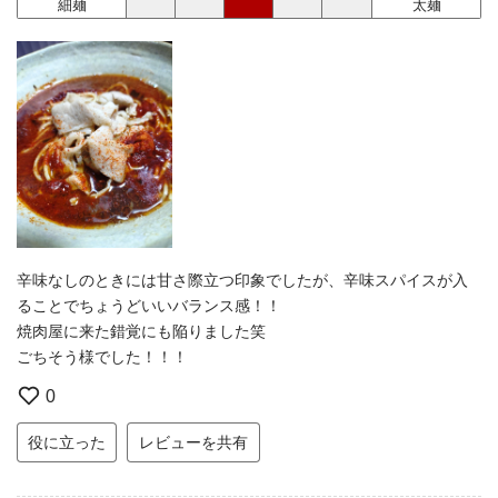
細麺
太麺
辛味なしのときには甘さ際立つ印象でしたが、辛味スパイスが入
ることでちょうどいいバランス感！！
焼肉屋に来た錯覚にも陥りました笑
ごちそう様でした！！！
0
役に立った
レビューを共有