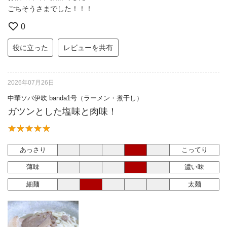
ごちそうさまでした！！！
0
役に立った
レビューを共有
2026年07月26日
中華ソバ伊吹 banda1号（ラーメン・煮干し）
ガツンとした塩味と肉味！
あっさり
こってり
薄味
濃い味
細麺
太麺