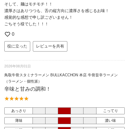
そして、麺はモチモチ！！
濃厚さはありつつも、舌の縦方向に濃厚さを感じるお味！
感覚的な感想で申し訳ございません！
ごちそう様でした！！！
0
役に立った
レビューを共有
2026年08月01日
鳥取牛骨スタミナラーメン BULLKACCHON 本店 牛骨旨辛ラーメン
（ラーメン・個性派）
辛味と甘みの調和！
あっさり
こってり
薄味
濃い味