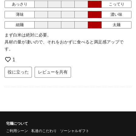
あっさり
こってり
薄味
濃い味
細麺
太麺
まず白米は絶対に必要。
具材の量が凄いので、それをおかずに食べると満足感アップで
す。
1
役に立った
レビューを共有
宅麺について
ご利用シーン
私達のこだわり
ソーシャルギフト