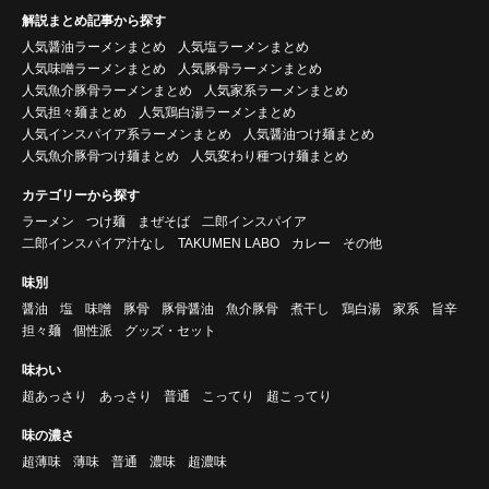
解説まとめ記事から探す
人気醤油ラーメンまとめ
人気塩ラーメンまとめ
人気味噌ラーメンまとめ
人気豚骨ラーメンまとめ
人気魚介豚骨ラーメンまとめ
人気家系ラーメンまとめ
人気担々麺まとめ
人気鶏白湯ラーメンまとめ
人気インスパイア系ラーメンまとめ
人気醤油つけ麺まとめ
人気魚介豚骨つけ麺まとめ
人気変わり種つけ麺まとめ
カテゴリーから探す
ラーメン
つけ麺
まぜそば
二郎インスパイア
二郎インスパイア汁なし
TAKUMEN LABO
カレー
その他
味別
醤油
塩
味噌
豚骨
豚骨醤油
魚介豚骨
煮干し
鶏白湯
家系
旨辛
担々麺
個性派
グッズ・セット
味わい
超あっさり
あっさり
普通
こってり
超こってり
味の濃さ
超薄味
薄味
普通
濃味
超濃味