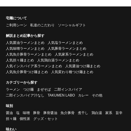
宅麺について
ご利用シーン
私達のこだわり
ソーシャルギフト
解説まとめ記事から探す
人気醤油ラーメンまとめ
人気塩ラーメンまとめ
人気味噌ラーメンまとめ
人気豚骨ラーメンまとめ
人気魚介豚骨ラーメンまとめ
人気家系ラーメンまとめ
人気担々麺まとめ
人気鶏白湯ラーメンまとめ
人気インスパイア系ラーメンまとめ
人気醤油つけ麺まとめ
人気魚介豚骨つけ麺まとめ
人気変わり種つけ麺まとめ
カテゴリーから探す
ラーメン
つけ麺
まぜそば
二郎インスパイア
二郎インスパイア汁なし
TAKUMEN LABO
カレー
その他
味別
醤油
塩
味噌
豚骨
豚骨醤油
魚介豚骨
煮干し
鶏白湯
家系
旨辛
担々麺
個性派
グッズ・セット
味わい