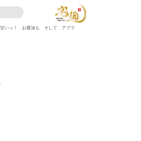
甘いっ！ お醤油も そして アブラ
）