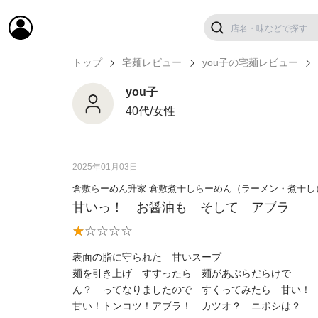
トップ
宅麺レビュー
you子の宅麺レビュー
you子
40代/女性
2025年01月03日
倉敷らーめん升家 倉敷煮干しらーめん（ラーメン・煮干し
甘いっ！ お醤油も そして アブラ
表面の脂に守られた 甘いスープ
麺を引き上げ すすったら 麺があぶらだらけで
ん？ ってなりましたので すくってみたら 甘い！
甘い！トンコツ！アブラ！ カツオ？ ニボシは？