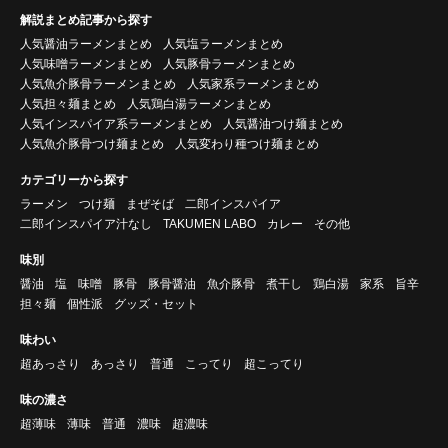
解説まとめ記事から探す
人気醤油ラーメンまとめ
人気塩ラーメンまとめ
人気味噌ラーメンまとめ
人気豚骨ラーメンまとめ
人気魚介豚骨ラーメンまとめ
人気家系ラーメンまとめ
人気担々麺まとめ
人気鶏白湯ラーメンまとめ
人気インスパイア系ラーメンまとめ
人気醤油つけ麺まとめ
人気魚介豚骨つけ麺まとめ
人気変わり種つけ麺まとめ
カテゴリーから探す
ラーメン
つけ麺
まぜそば
二郎インスパイア
二郎インスパイア汁なし
TAKUMEN LABO
カレー
その他
味別
醤油
塩
味噌
豚骨
豚骨醤油
魚介豚骨
煮干し
鶏白湯
家系
旨辛
担々麺
個性派
グッズ・セット
味わい
超あっさり
あっさり
普通
こってり
超こってり
味の濃さ
超薄味
薄味
普通
濃味
超濃味