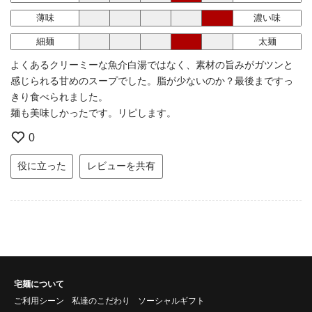
薄味
濃い味
細麺
太麺
よくあるクリーミーな魚介白湯ではなく、素材の旨みがガツンと
感じられる甘めのスープでした。脂が少ないのか？最後まですっ
きり食べられました。
麺も美味しかったです。リピします。
0
役に立った
レビューを共有
宅麺について
ご利用シーン
私達のこだわり
ソーシャルギフト