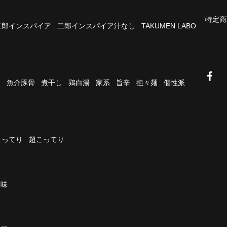
特定商
二郎インスパイア
二郎インスパイア汁なし
TAKUMEN LABO
油
魚介豚骨
煮干し
鶏白湯
家系
旨辛
担々麺
個性派
こってり
超こってり
濃味