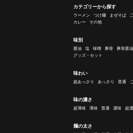
カテゴリーから探す
ラーメン
つけ麺
まぜそば
カレー
その他
味別
醤油
塩
味噌
豚骨
豚骨醤
グッズ・セット
味わい
超あっさり
あっさり
普通
味の濃さ
超薄味
薄味
普通
濃味
超
麺の太さ