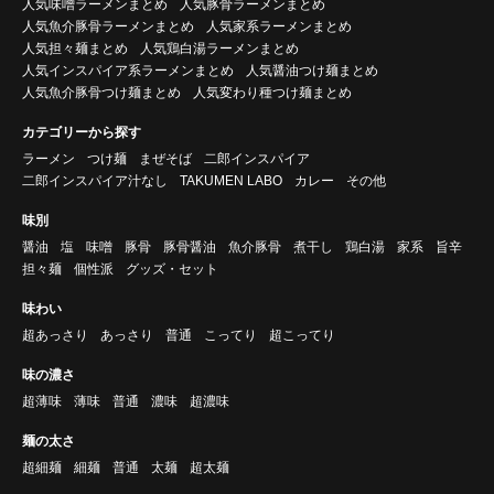
人気味噌ラーメンまとめ
人気豚骨ラーメンまとめ
人気魚介豚骨ラーメンまとめ
人気家系ラーメンまとめ
人気担々麺まとめ
人気鶏白湯ラーメンまとめ
人気インスパイア系ラーメンまとめ
人気醤油つけ麺まとめ
人気魚介豚骨つけ麺まとめ
人気変わり種つけ麺まとめ
カテゴリーから探す
ラーメン
つけ麺
まぜそば
二郎インスパイア
二郎インスパイア汁なし
TAKUMEN LABO
カレー
その他
味別
醤油
塩
味噌
豚骨
豚骨醤油
魚介豚骨
煮干し
鶏白湯
家系
旨辛
担々麺
個性派
グッズ・セット
味わい
超あっさり
あっさり
普通
こってり
超こってり
味の濃さ
超薄味
薄味
普通
濃味
超濃味
麺の太さ
超細麺
細麺
普通
太麺
超太麺