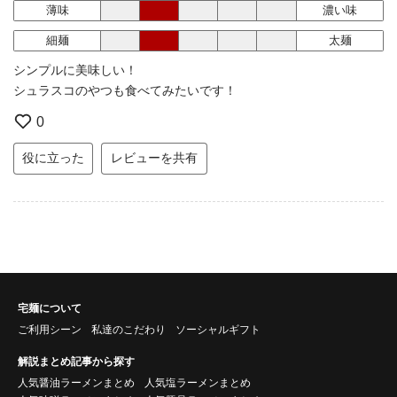
薄味
濃い味
細麺
太麺
シンプルに美味しい！
シュラスコのやつも食べてみたいです！
0
役に立った
レビューを共有
宅麺について
ご利用シーン
私達のこだわり
ソーシャルギフト
解説まとめ記事から探す
人気醤油ラーメンまとめ
人気塩ラーメンまとめ