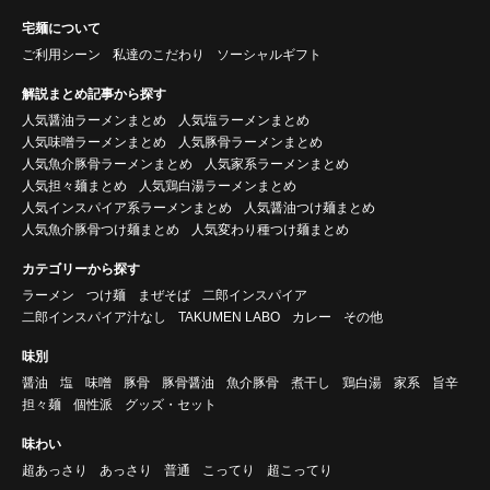
宅麺について
ご利用シーン
私達のこだわり
ソーシャルギフト
解説まとめ記事から探す
人気醤油ラーメンまとめ
人気塩ラーメンまとめ
人気味噌ラーメンまとめ
人気豚骨ラーメンまとめ
人気魚介豚骨ラーメンまとめ
人気家系ラーメンまとめ
人気担々麺まとめ
人気鶏白湯ラーメンまとめ
人気インスパイア系ラーメンまとめ
人気醤油つけ麺まとめ
人気魚介豚骨つけ麺まとめ
人気変わり種つけ麺まとめ
カテゴリーから探す
ラーメン
つけ麺
まぜそば
二郎インスパイア
二郎インスパイア汁なし
TAKUMEN LABO
カレー
その他
味別
醤油
塩
味噌
豚骨
豚骨醤油
魚介豚骨
煮干し
鶏白湯
家系
旨辛
担々麺
個性派
グッズ・セット
味わい
超あっさり
あっさり
普通
こってり
超こってり