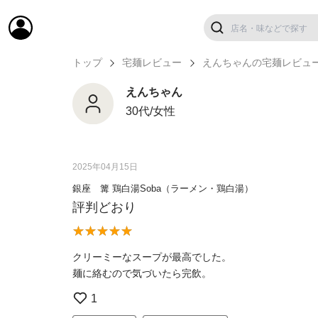
トップ
宅麺レビュー
えんちゃんの宅麺レビュ
えんちゃん
30代/女性
2025年04月15日
銀座 篝 鶏白湯Soba（ラーメン・鶏白湯）
評判どおり
クリーミーなスープが最高でした。
麺に絡むので気づいたら完飲。
1