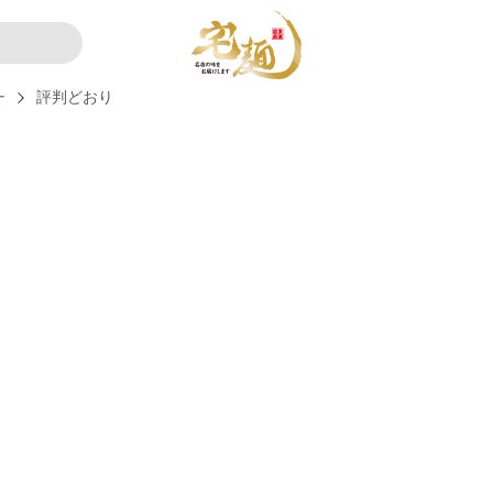
ー
評判どおり