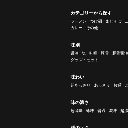
カテゴリーから探す
ラーメン
つけ麺
まぜそば
カレー
その他
味別
醤油
塩
味噌
豚骨
豚骨醤
グッズ・セット
味わい
超あっさり
あっさり
普通
味の濃さ
超薄味
薄味
普通
濃味
超
麺の太さ