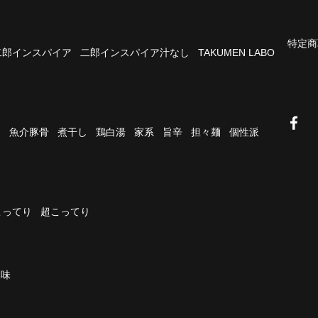
特定商
二郎インスパイア
二郎インスパイア汁なし
TAKUMEN LABO
油
魚介豚骨
煮干し
鶏白湯
家系
旨辛
担々麺
個性派
こってり
超こってり
濃味