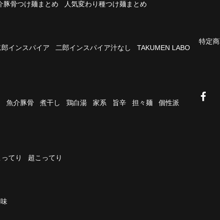
介豚骨つけ麺まとめ
人気変わり種つけ麺まとめ
特定商
二郎インスパイア
二郎インスパイア汁なし
TAKUMEN LABO
油
魚介豚骨
煮干し
鶏白湯
家系
旨辛
担々麺
個性派
こってり
超こってり
濃味