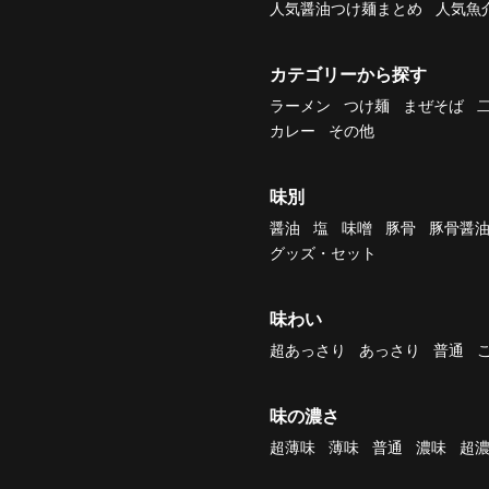
人気醤油つけ麺まとめ
人気魚
カテゴリーから探す
ラーメン
つけ麺
まぜそば
カレー
その他
味別
醤油
塩
味噌
豚骨
豚骨醤
グッズ・セット
味わい
超あっさり
あっさり
普通
味の濃さ
超薄味
薄味
普通
濃味
超