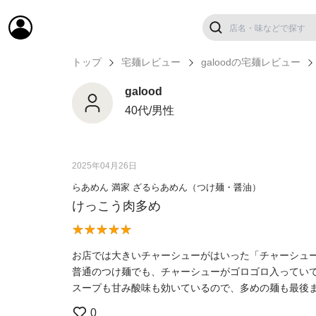
トップ
宅麺レビュー
galoodの宅麺レビュー
galood
40代/男性
2025年04月26日
らあめん 満家 ざるらあめん（つけ麺・醤油）
けっこう肉多め
お店では大きいチャーシューがはいった「チャーシュ
普通のつけ麺でも、チャーシューがゴロゴロ入ってい
スープも甘み酸味も効いているので、多めの麺も最後
0