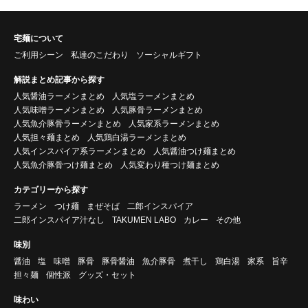
宅麺について
ご利用シーン
私達のこだわり
ソーシャルギフト
解説まとめ記事から探す
人気醤油ラーメンまとめ
人気塩ラーメンまとめ
人気味噌ラーメンまとめ
人気豚骨ラーメンまとめ
人気魚介豚骨ラーメンまとめ
人気家系ラーメンまとめ
人気担々麺まとめ
人気鶏白湯ラーメンまとめ
人気インスパイア系ラーメンまとめ
人気醤油つけ麺まとめ
人気魚介豚骨つけ麺まとめ
人気変わり種つけ麺まとめ
カテゴリーから探す
ラーメン
つけ麺
まぜそば
二郎インスパイア
二郎インスパイア汁なし
TAKUMEN LABO
カレー
その他
味別
醤油
塩
味噌
豚骨
豚骨醤油
魚介豚骨
煮干し
鶏白湯
家系
旨辛
担々麺
個性派
グッズ・セット
味わい