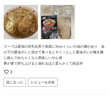
スープは最強の非乳化系で表面に3mmくらいの油の層があり、油
の下の醤油ダレと混ぜて食べるとキリッとした醤油ダレが極太麺
に絡んでめちゃくちゃ美味しいやん😆
豚が箸で持ち上げると崩れるほど柔らかくて絶品💯
3
役に立った
レビューを共有