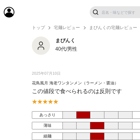
トップ
宅麺レビュー
まぴんくの宅麺レビュー
まぴんく
40代/男性
2025年07月10日
花鳥風月 海老ワンタンメン（ラーメン・醤油）
この値段で食べられるのは反則です
あっさり
薄味
細麺