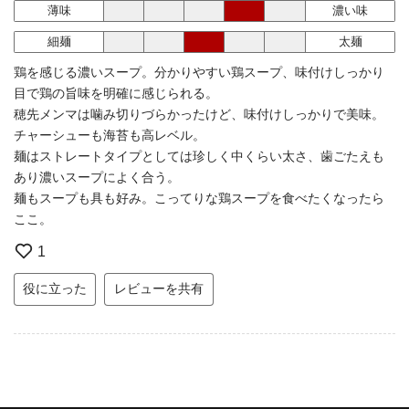
薄味
濃い味
細麺
太麺
鶏を感じる濃いスープ。分かりやすい鶏スープ、味付けしっかり
目で鶏の旨味を明確に感じられる。
穂先メンマは噛み切りづらかったけど、味付けしっかりで美味。
チャーシューも海苔も高レベル。
麺はストレートタイプとしては珍しく中くらい太さ、歯ごたえも
あり濃いスープによく合う。
麺もスープも具も好み。こってりな鶏スープを食べたくなったら
ここ。
1
役に立った
レビューを共有