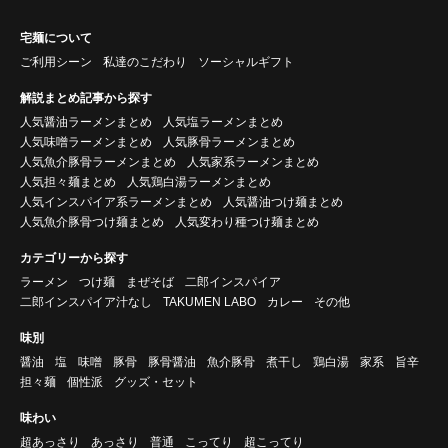
宅麺について
ご利用シーン
私達のこだわり
ソーシャルギフト
解説まとめ記事から探す
人気醤油ラーメンまとめ
人気塩ラーメンまとめ
人気味噌ラーメンまとめ
人気豚骨ラーメンまとめ
人気魚介豚骨ラーメンまとめ
人気家系ラーメンまとめ
人気担々麺まとめ
人気鶏白湯ラーメンまとめ
人気インスパイア系ラーメンまとめ
人気醤油つけ麺まとめ
人気魚介豚骨つけ麺まとめ
人気変わり種つけ麺まとめ
カテゴリーから探す
ラーメン
つけ麺
まぜそば
二郎インスパイア
二郎インスパイア汁なし
TAKUMEN LABO
カレー
その他
味別
醤油
塩
味噌
豚骨
豚骨醤油
魚介豚骨
煮干し
鶏白湯
家系
旨辛
担々麺
個性派
グッズ・セット
味わい
超あっさり
あっさり
普通
こってり
超こってり