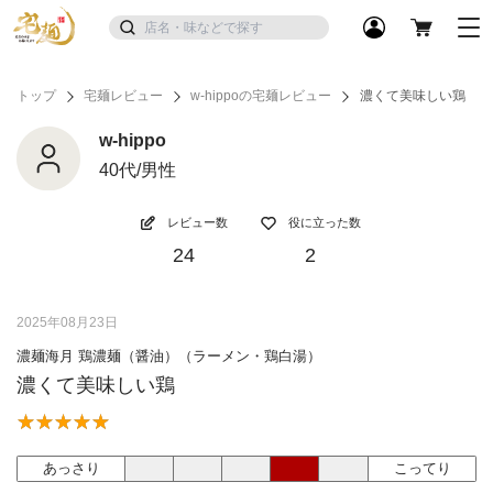
トップ
宅麺レビュー
w-hippoの宅麺レビュー
濃くて美味しい鶏
w-hippo
40代/男性
レビュー数
役に立った数
24
2
2025年08月23日
濃麺海月 鶏濃麺（醤油）（ラーメン・鶏白湯）
濃くて美味しい鶏
あっさり
こってり