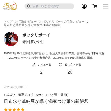
トップ
宅麺レビュー
ポックリボーイの宅麺レビュー
昆布水と藁納豆が導く満家つけ麺の新解釈
ポックリボーイ
未回答/男性
1975年3月20日北海道深川市生まれ。明治大学法学部卒業。吉祥寺から日本を周遊
中。2017年にラーメン未食の都道府県、2018年に未泊の都道府県を殲滅。
レビュー数
役に立った数
2
20
2025年09月01日
らあめん 満家 ざるらあめん（つけ麺・醤油）
昆布水と藁納豆が導く満家つけ麺の新解釈