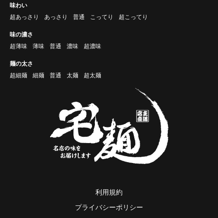
味わい
超あっさり
あっさり
普通
こってり
超こってり
味の濃さ
超薄味
薄味
普通
濃味
超濃味
麺の太さ
超細麺
細麺
普通
太麺
超太麺
利用規約
プライバシーポリシー