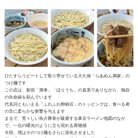
ひたすらリピートして取り寄せている大久保「らあめん満家」の
つけ麺です
この店は、新宿「満来」「ほりうち」の直系でありながら、独自
の生命線を刻んでいます
代名詞ともいえる「ふわふわ卵納豆」のトッピングは、食べる者
の舌に柔らかな衝撃を与えます
まるで、荒々しい魚介豚骨が跋扈する東京ラーメン地図のなか
で、一点の曙光のように立ち現れる異物感
今回、僕はそのつけ麺をさらに深化させました