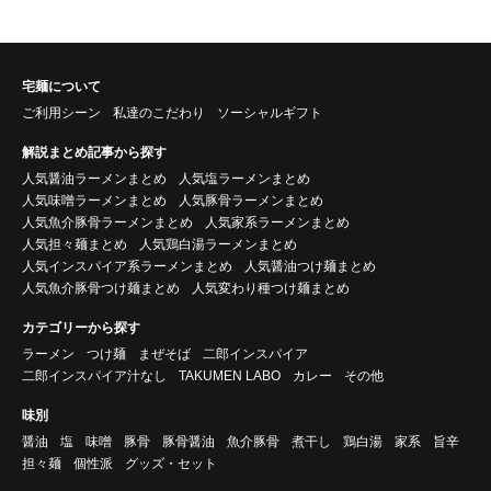
宅麺について
ご利用シーン
私達のこだわり
ソーシャルギフト
解説まとめ記事から探す
人気醤油ラーメンまとめ
人気塩ラーメンまとめ
人気味噌ラーメンまとめ
人気豚骨ラーメンまとめ
人気魚介豚骨ラーメンまとめ
人気家系ラーメンまとめ
人気担々麺まとめ
人気鶏白湯ラーメンまとめ
人気インスパイア系ラーメンまとめ
人気醤油つけ麺まとめ
人気魚介豚骨つけ麺まとめ
人気変わり種つけ麺まとめ
カテゴリーから探す
ラーメン
つけ麺
まぜそば
二郎インスパイア
二郎インスパイア汁なし
TAKUMEN LABO
カレー
その他
味別
醤油
塩
味噌
豚骨
豚骨醤油
魚介豚骨
煮干し
鶏白湯
家系
旨辛
担々麺
個性派
グッズ・セット