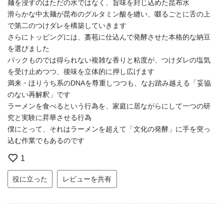
麺を浸すのはただの水ではなく、旨味を封じ込めた昆布水
滑らかな中太麺が昆布のグルタミン酸を纏い、啜るごとに舌の上
で第二のつけダレを構築していきます
さらにトッピングには、藁苞に仕込んで発酵させた本格的な納豆
を選びました
パックものでは得られない複雑な香りと粘度が、つけダレの塩気
を受け止めつつ、後味を立体的に押し広げます
満来・ほりうち系のDNAを尊重しつつも、なお踏み越える「妥協
のない再解釈」です
ラーメンを食べるという行為を、家庭に居ながらにして一つの研
究と実験に昇華させる行為
僕にとって、それはラーメンを超えて「文化の発酵」に手を突っ
込む作業でもあるのです
1
役に立った
レビューを共有