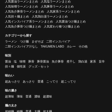
人気醤油ラーメンまとめ
人気塩ラーメンまとめ
人気味噌ラーメンまとめ
人気豚骨ラーメンまとめ
人気魚介豚骨ラーメンまとめ
人気家系ラーメンまとめ
人気担々麺まとめ
人気鶏白湯ラーメンまとめ
人気インスパイア系ラーメンまとめ
人気醤油つけ麺まとめ
人気魚介豚骨つけ麺まとめ
人気変わり種つけ麺まとめ
カテゴリーから探す
ラーメン
つけ麺
まぜそば
二郎インスパイア
二郎インスパイア汁なし
TAKUMEN LABO
カレー
その他
味別
醤油
塩
味噌
豚骨
豚骨醤油
魚介豚骨
煮干し
鶏白湯
家系
旨辛
担々麺
個性派
グッズ・セット
味わい
超あっさり
あっさり
普通
こってり
超こってり
味の濃さ
超薄味
薄味
普通
濃味
超濃味
麺の太さ
超細麺
細麺
普通
太麺
超太麺