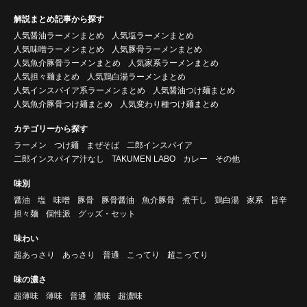
解説まとめ記事から探す
人気醤油ラーメンまとめ
人気塩ラーメンまとめ
人気味噌ラーメンまとめ
人気豚骨ラーメンまとめ
人気魚介豚骨ラーメンまとめ
人気家系ラーメンまとめ
人気担々麺まとめ
人気鶏白湯ラーメンまとめ
人気インスパイア系ラーメンまとめ
人気醤油つけ麺まとめ
人気魚介豚骨つけ麺まとめ
人気変わり種つけ麺まとめ
カテゴリーから探す
ラーメン
つけ麺
まぜそば
二郎インスパイア
二郎インスパイア汁なし
TAKUMEN LABO
カレー
その他
味別
醤油
塩
味噌
豚骨
豚骨醤油
魚介豚骨
煮干し
鶏白湯
家系
旨辛
担々麺
個性派
グッズ・セット
味わい
超あっさり
あっさり
普通
こってり
超こってり
味の濃さ
超薄味
薄味
普通
濃味
超濃味