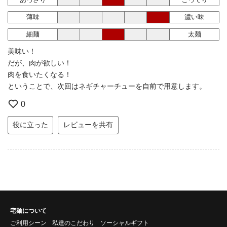
薄味
濃い味
細麺
太麺
美味い！
だが、肉が欲しい！
肉を食いたくなる！
ということで、次回はネギチャーチューを自前で用意します。
0
役に立った
レビューを共有
宅麺について
ご利用シーン
私達のこだわり
ソーシャルギフト