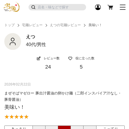
トップ
宅麺レビュー
えつの宅麺レビュー
美味い！
えつ
40代/男性
レビュー数
役に立った数
24
5
2026年02月22日
まぜそばマゼロー 豚出汁醤油の卵かけ麺（二郎インスパイア汁なし・
豚骨醤油）
美味い！
あっさり
こってり