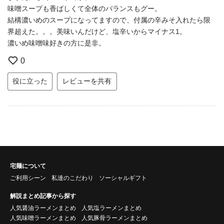
味噌スープも香ばしくて全体のバランスもグー。
結構濃いめのスープになってますので、付属の辛みそ入れたら限
界超えた。。。美味いんだけど、塩辛いからマイナス1。
濃いめ味噌味好きの方に是非。
0
役に立った
レビューを共有
宅麺について
ご利用シーン
私達のこだわり
ソーシャルギフト
解説まとめ記事から探す
人気醤油ラーメンまとめ
人気塩ラーメンまとめ
人気味噌ラーメンまとめ
人気豚骨ラーメンまとめ