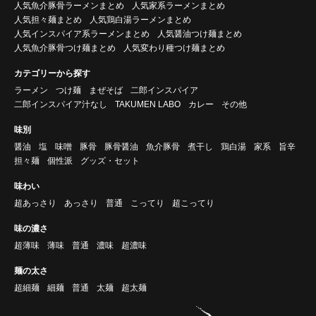
人気魚介豚骨ラーメンまとめ
人気家系ラーメンまとめ
人気担々麺まとめ
人気鶏白湯ラーメンまとめ
人気インスパイア系ラーメンまとめ
人気醤油つけ麺まとめ
人気魚介豚骨つけ麺まとめ
人気変わり種つけ麺まとめ
カテゴリーから探す
ラーメン
つけ麺
まぜそば
二郎インスパイア
二郎インスパイア汁なし
TAKUMEN LABO
カレー
その他
味別
醤油
塩
味噌
豚骨
豚骨醤油
魚介豚骨
煮干し
鶏白湯
家系
旨辛
担々麺
個性派
グッズ・セット
味わい
超あっさり
あっさり
普通
こってり
超こってり
味の濃さ
超薄味
薄味
普通
濃味
超濃味
麺の太さ
超細麺
細麺
普通
太麺
超太麺