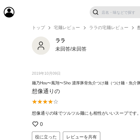
トップ
宅麺レビュー
ララの宅麺レビュー
ララ
未回答/未回答
2019年10月09日
麺乃Hou〜鳳翔〜Sho 濃厚豚骨魚介つけ麺（つけ麺・魚介
想像通りの
想像通りの味でツルツル麺にも相性がいいスープです
0
役に立った
レビューを共有