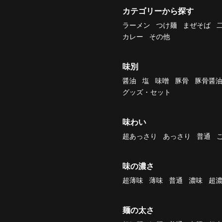
カテゴリーから探す
ラーメン
つけ麺
まぜそば
カレー
その他
味別
醤油
塩
味噌
豚骨
豚骨醤
グッズ・セット
味わい
超あっさり
あっさり
普通
味の濃さ
超薄味
薄味
普通
濃味
超
麺の太さ