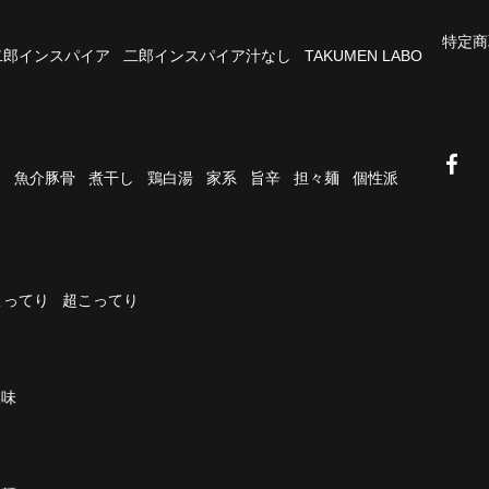
特定商
二郎インスパイア
二郎インスパイア汁なし
TAKUMEN LABO
油
魚介豚骨
煮干し
鶏白湯
家系
旨辛
担々麺
個性派
こってり
超こってり
濃味