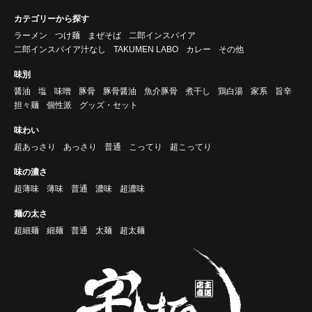
カテゴリーから探す
ラーメン
つけ麺
まぜそば
二郎インスパイア
二郎インスパイア汁なし
TAKUMEN LABO
カレー
その他
味別
醤油
塩
味噌
豚骨
豚骨醤油
魚介豚骨
煮干し
鶏白湯
家系
旨辛
担々麺
個性派
グッズ・セット
味わい
超あっさり
あっさり
普通
こってり
超こってり
味の濃さ
超薄味
薄味
普通
濃味
超濃味
麺の太さ
超細麺
細麺
普通
太麺
超太麺