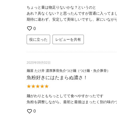
ちょっと量は物足りないかな？というのと
あれ？具なくない？と思ったんですが普通に入ってま
期待に違わず、安定して美味しいですし、家にいなが
0
役に立った
レビューを共有
2020年09月02日
麺屋 たけ井 濃厚豚骨魚介つけ麺（つけ麺・魚介豚骨）
魚粉好きにはたまらぬ濃さ！
麺がわりともちっとしてて食べやすかったです
魚粉を調整しながら、最初と最後はまったく別の味の
0