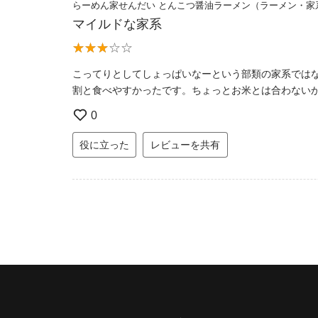
らーめん家せんだい とんこつ醤油ラーメン（ラーメン・家
マイルドな家系
こってりとしてしょっぱいなーという部類の家系では
割と食べやすかったです。ちょっとお米とは合わない
0
役に立った
レビューを共有