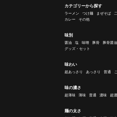
カテゴリーから探す
ラーメン
つけ麺
まぜそば
カレー
その他
味別
醤油
塩
味噌
豚骨
豚骨醤
グッズ・セット
味わい
超あっさり
あっさり
普通
味の濃さ
超薄味
薄味
普通
濃味
超
麺の太さ