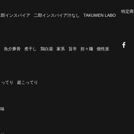
特定商
二郎インスパイア
二郎インスパイア汁なし
TAKUMEN LABO
油
魚介豚骨
煮干し
鶏白湯
家系
旨辛
担々麺
個性派
こってり
超こってり
濃味