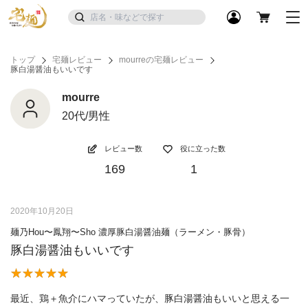
トップ
宅麺レビュー
mourreの宅麺レビュー
豚白湯醤油もいいです
mourre
20代/男性
レビュー数
役に立った数
169
1
2020年10月20日
麺乃Hou〜鳳翔〜Sho 濃厚豚白湯醤油麺（ラーメン・豚骨）
豚白湯醤油もいいです
最近、鶏＋魚介にハマっていたが、豚白湯醤油もいいと思える一