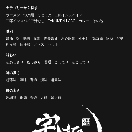
カテゴリーから探す
ラーメン
つけ麺
まぜそば
二郎インスパイア
二郎インスパイア汁なし
TAKUMEN LABO
カレー
その他
味別
醤油
塩
味噌
豚骨
豚骨醤油
魚介豚骨
煮干し
鶏白湯
家系
旨辛
担々麺
個性派
グッズ・セット
味わい
超あっさり
あっさり
普通
こってり
超こってり
味の濃さ
超薄味
薄味
普通
濃味
超濃味
麺の太さ
超細麺
細麺
普通
太麺
超太麺