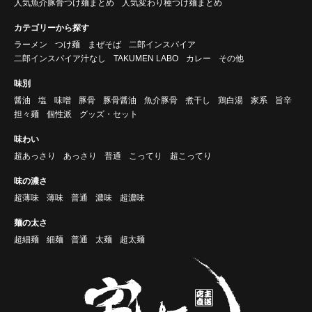
人気魚介豚骨つけ麺まとめ
人気変わり種つけ麺まとめ
カテゴリーから探す
ラーメン
つけ麺
まぜそば
二郎インスパイア
二郎インスパイア汁なし
TAKUMEN LABO
カレー
その他
味別
醤油
塩
味噌
豚骨
豚骨醤油
魚介豚骨
煮干し
鶏白湯
家系
旨辛
担々麺
個性派
グッズ・セット
味わい
超あっさり
あっさり
普通
こってり
超こってり
味の濃さ
超薄味
薄味
普通
濃味
超濃味
麺の太さ
超細麺
細麺
普通
太麺
超太麺