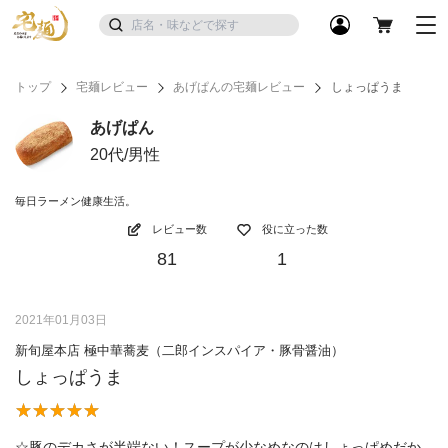
トップ
宅麺レビュー
あげぱんの宅麺レビュー
しょっぱうま
あげぱん
20代/男性
毎日ラーメン健康生活。
レビュー数
役に立った数
81
1
2021年01月03日
新旬屋本店 極中華蕎麦（二郎インスパイア・豚骨醤油）
しょっぱうま
☆豚のデカさが半端ない！スープが少なめなのはしょっぱめだか