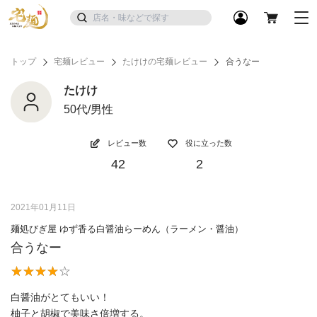
トップ
宅麺レビュー
たけけの宅麺レビュー
合うなー
たけけ
50代/男性
レビュー数
役に立った数
42
2
2021年01月11日
麺処びぎ屋 ゆず香る白醤油らーめん（ラーメン・醤油）
合うなー
白醤油がとてもいい！
柚子と胡椒で美味さ倍増する。