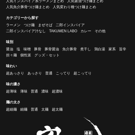
人気インスパイア系ラーメンまとめ
人気醤油つけ麺まとめ
人気魚介豚骨つけ麺まとめ
人気変わり種つけ麺まとめ
カテゴリーから探す
ラーメン
つけ麺
まぜそば
二郎インスパイア
二郎インスパイア汁なし
TAKUMEN LABO
カレー
その他
味別
醤油
塩
味噌
豚骨
豚骨醤油
魚介豚骨
煮干し
鶏白湯
家系
旨辛
担々麺
個性派
グッズ・セット
味わい
超あっさり
あっさり
普通
こってり
超こってり
味の濃さ
超薄味
薄味
普通
濃味
超濃味
麺の太さ
超細麺
細麺
普通
太麺
超太麺