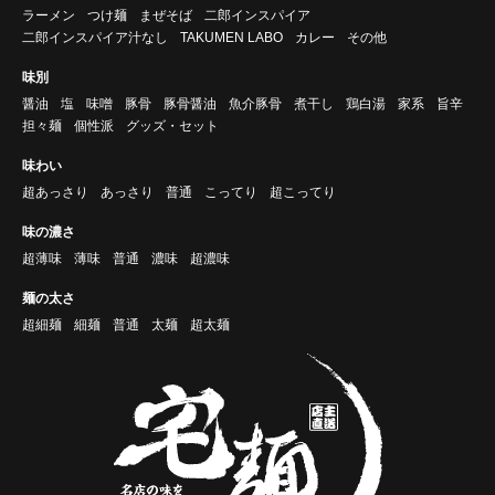
ラーメン
つけ麺
まぜそば
二郎インスパイア
二郎インスパイア汁なし
TAKUMEN LABO
カレー
その他
味別
醤油
塩
味噌
豚骨
豚骨醤油
魚介豚骨
煮干し
鶏白湯
家系
旨辛
担々麺
個性派
グッズ・セット
味わい
超あっさり
あっさり
普通
こってり
超こってり
味の濃さ
超薄味
薄味
普通
濃味
超濃味
麺の太さ
超細麺
細麺
普通
太麺
超太麺