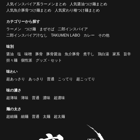
人気インスパイア系ラーメンまとめ
人気醤油つけ麺まとめ
人気魚介豚骨つけ麺まとめ
人気変わり種つけ麺まとめ
カテゴリーから探す
ラーメン
つけ麺
まぜそば
二郎インスパイア
二郎インスパイア汁なし
TAKUMEN LABO
カレー
その他
味別
醤油
塩
味噌
豚骨
豚骨醤油
魚介豚骨
煮干し
鶏白湯
家系
旨辛
担々麺
個性派
グッズ・セット
味わい
超あっさり
あっさり
普通
こってり
超こってり
味の濃さ
超薄味
薄味
普通
濃味
超濃味
麺の太さ
超細麺
細麺
普通
太麺
超太麺