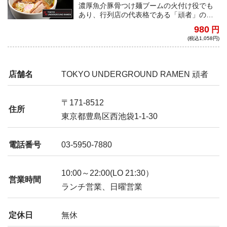
濃厚魚介豚骨つけ麺ブームの火付け役でも
あり、行列店の代表格である「頑者」の逸
品。ツルツルの平打ち太麺と、濃厚なつけ
980
円
ダレの相性は抜群。芳醇な魚介の香り、マ
(税込1,058円)
イルドな口あたり、臭みのない豚骨のコ
ク。流石は王者・頑者と言える。
店舗名
TOKYO UNDERGROUND RAMEN 頑者
〒171-8512
住所
東京都豊島区西池袋1-1-30
電話番号
03-5950-7880
10:00～22:00(LO 21:30）
営業時間
ランチ営業、日曜営業
定休日
無休