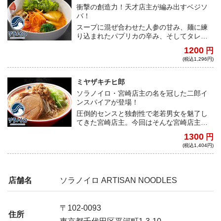
衝撃の創造力！天才店主が編み出すベジソ
バ！
スープに混ぜ合わせた人参の甘み、麺に練
り込まれたパプリカの辛み、そしてタレに
含まれた貝出汁のうまみが見事に融合した
1200
円
究極のベジソバ。クリエイティブ天才店主
(税込1,296円)
渾身の一杯。
ミヤザキチヒ郎
ソラノイロ・宮崎店主の名を冠した二郎イ
ンスパイアが登場！
圧倒的センスと独創性で老若男女を魅了し
てきた宮崎店主。今回はそんな宮崎店主が
手がける二郎インスパイアが宅麺に登場！
1300
円
王道ながらもセンスが垣間見える、極上の
(税込1,404円)
一杯！
店舗名
ソラノイロ ARTISAN NOODLES
〒102-0093
住所