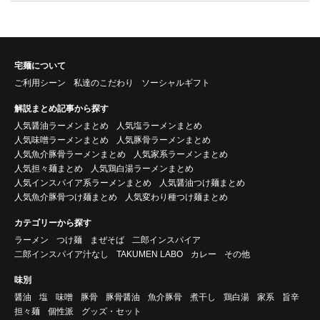
宅麺について
ご利用シーン
私達のこだわり
ソーシャルギフト
解説まとめ記事から探す
人気醤油ラーメンまとめ
人気塩ラーメンまとめ
人気味噌ラーメンまとめ
人気豚骨ラーメンまとめ
人気魚介豚骨ラーメンまとめ
人気家系ラーメンまとめ
人気担々麺まとめ
人気鶏白湯ラーメンまとめ
人気インスパイア系ラーメンまとめ
人気醤油つけ麺まとめ
人気魚介豚骨つけ麺まとめ
人気変わり種つけ麺まとめ
カテゴリーから探す
ラーメン
つけ麺
まぜそば
二郎インスパイア
二郎インスパイア汁なし
TAKUMEN LABO
カレー
その他
味別
醤油
塩
味噌
豚骨
豚骨醤油
魚介豚骨
煮干し
鶏白湯
家系
旨辛
担々麺
個性派
グッズ・セット