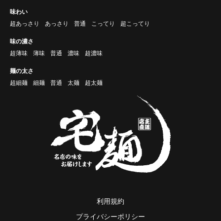
味わい
超あっさり
あっさり
普通
こってり
超こってり
味の濃さ
超薄味
薄味
普通
濃味
超濃味
麺の太さ
超細麺
細麺
普通
太麺
超太麺
利用規約
プライバシーポリシー