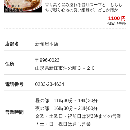
香り高く旨み溢れる醤油スープと、もちも
ちで啜り心地の良い細麺が、どこか懐かし
さを感じさせる優しさ溢れる中華蕎麦。じ
1100
円
んわり染み渡る味わいで、毎日でも食べた
(税込1,188円)
い逸品。
店舗名
新旬屋本店
〒996-0023
住所
山形県新庄市沖の町３－２０
電話番号
0233-23-4634
昼の部 11時30分～14時30分
夜の部 16時30分～21時00分
営業時間
金曜・土曜日・祝前日は翌3時までの営業
＊土・日・祝日は通し営業