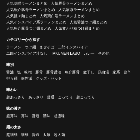
人気味噌ラーメンまとめ
人気豚骨ラーメンまとめ
人気魚介豚骨ラーメンまとめ
人気家系ラーメンまとめ
人気担々麺まとめ
人気鶏白湯ラーメンまとめ
人気インスパイア系ラーメンまとめ
人気醤油つけ麺まとめ
人気魚介豚骨つけ麺まとめ
人気変わり種つけ麺まとめ
カテゴリーから探す
ラーメン
つけ麺
まぜそば
二郎インスパイア
二郎インスパイア汁なし
TAKUMEN LABO
カレー
その他
味別
醤油
塩
味噌
豚骨
豚骨醤油
魚介豚骨
煮干し
鶏白湯
家系
旨辛
担々麺
個性派
グッズ・セット
味わい
超あっさり
あっさり
普通
こってり
超こってり
味の濃さ
超薄味
薄味
普通
濃味
超濃味
麺の太さ
超細麺
細麺
普通
太麺
超太麺