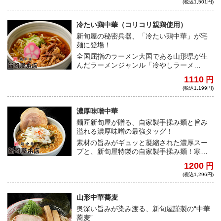
(税込1,501円)
濃厚な旨味抜群で極みを体現するのにふさ
わしい一品！もやし400gを柔らかめに茹で
トッピング、チャーシューをライス150gの
冷たい鶏中華（コリコリ親鶏使用）
上に乗せ、ほぐし、生卵をとき、チャーシ
新旬屋の秘密兵器、「冷たい鶏中華」が宅
ューの上に。更に、お好みでマヨネーズを
麺に登場！
かけてお召しがり下さい！『チャーシュー
全国屈指のラーメン大国である山形県が生
呑んでみませんか？』
んだラーメンジャンル「冷やしラーメ
ン」。ひんやりコクうま鶏中華のさっぱり
1110
円
とした喉越しにあなたも唸ること間違いな
(税込1,199円)
し！
濃厚味噌中華
麺匠新旬屋が贈る、自家製手揉み麺と旨み
溢れる濃厚味噌の最強タッグ！
素材の旨みがギュッと凝縮された濃厚スー
プと、新旬屋特製の自家製手揉み麺！寒い
季節に心温まる、新旬屋渾身の一杯！
1200
円
(税込1,296円)
山形中華蕎麦
奥深い旨みが染み渡る、新旬屋謹製の“中華
蕎麦”