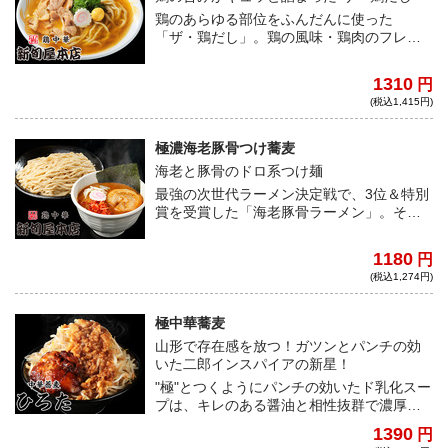
鶏のあらゆる部位をふんだんに使った
「ザ・鶏だし」。鶏の風味・鶏肉のフレッ
シュ感を存分に感じられる至極の一杯。タ
レは、モンゴル岩塩と醤油を使った、塩醤
1310
円
油味！！最後に鶏油を使った、まさしく鶏
(税込1,415円)
ずくめのザ・鶏中華登場。
極濃海老豚骨つけ蕎麦
海老と豚骨のドロ系つけ麺
最強の次世代ラーメン決定戦で、3位＆特別
賞を受賞した「海老豚骨ラーメン」。その
スープをベースに、より海老を効かせ極濃
のつけ麺にブラッシュアップ。海老の旨み
1180
円
と風味が口一杯に広がる極濃つけ汁は、全
(税込1,274円)
粒粉入り特製麺との相性抜群！
極中華蕎麦
山形で存在感を放つ！ガツンとパンチの効
いた二郎インスパイアの新星！
"極"とつくようにパンチの効いたド乳化スー
プは、キレのある醤油と相性抜群で濃厚好
きにはたまらない一杯である。また、しっ
1390
円
かり味が染み込んだド迫力の分厚い豚は、